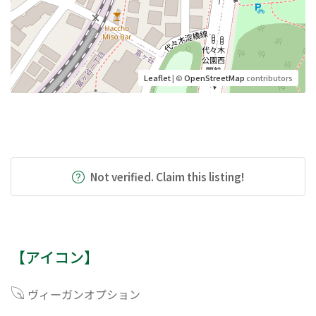
Leaflet
| ©
OpenStreetMap
contributors
Not verified. Claim this listing!
【アイコン】
ヴィーガンオプション