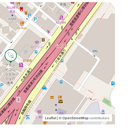
Leaflet
| ©
OpenStreetMap
contributors