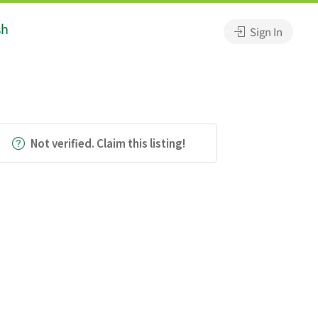
sh
Sign In
Not verified. Claim this listing!