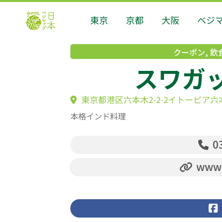
東京
京都
大阪
ベジ
クーポン
,
飲
スワガット
東京都港区六本木2-2-2イトーピア六
本格インド料理
03
www.