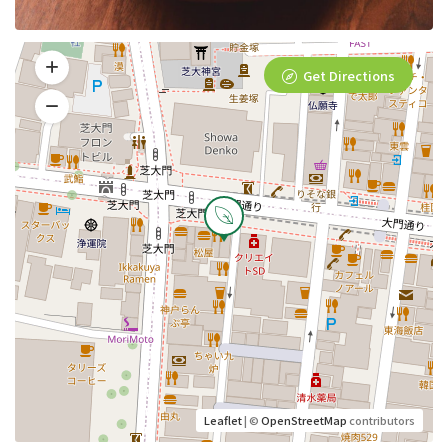
Get Directions
Leaflet
| ©
OpenStreetMap
contributors