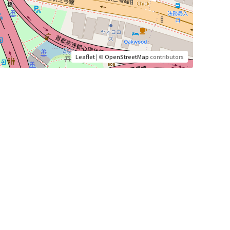
Leaflet
| ©
OpenStreetMap
contributors