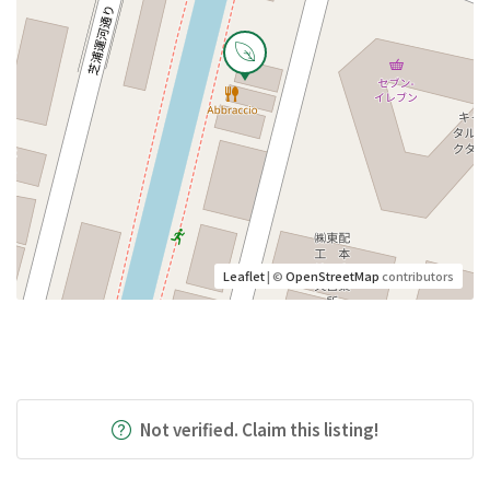
Leaflet
| ©
OpenStreetMap
contributors
Not verified. Claim this listing!