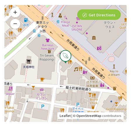
Get Directions
Leaflet
| ©
OpenStreetMap
contributors