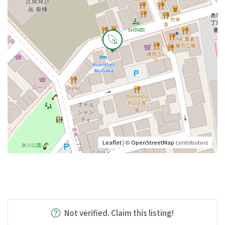
Leaflet
| ©
OpenStreetMap
contributors
Not verified. Claim this listing!