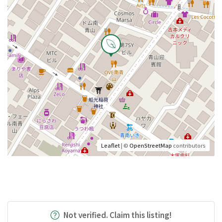
Leaflet
| ©
OpenStreetMap
contributors
Not verified. Claim this listing!