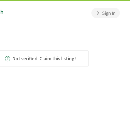
sh
Sign In
Not verified. Claim this listing!