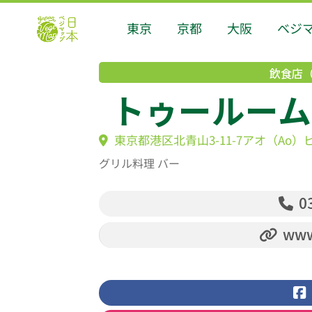
東京
京都
大阪
ベジ
飲食店
トゥールームス
東京都港区北青山3-11-7アオ（Ao）ビ
グリル料理 バー
03
www