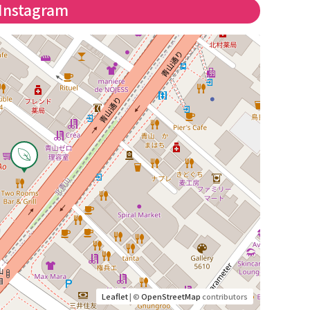
Instagram
Leaflet
| ©
OpenStreetMap
contributors