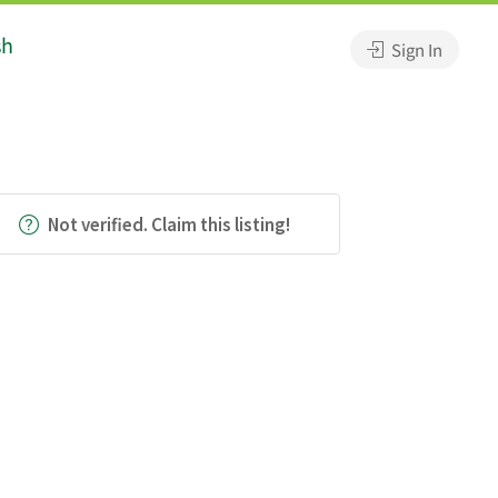
sh
Sign In
Not verified. Claim this listing!