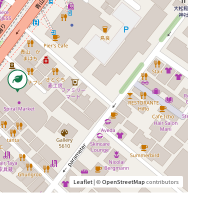
Leaflet
| ©
OpenStreetMap
contributors