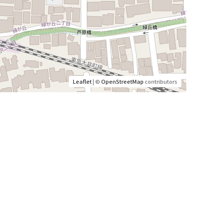
Leaflet
| ©
OpenStreetMap
contributors