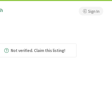
sh
Sign In
Not verified. Claim this listing!