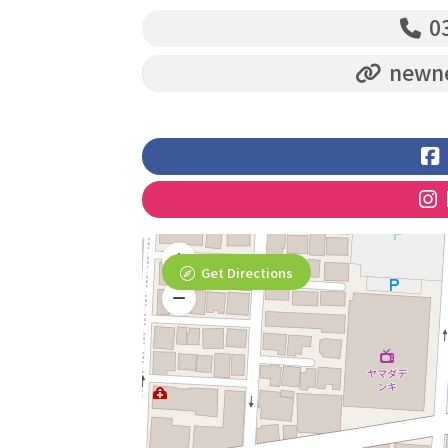
03
newne
Get Directions