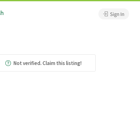
sh
Sign In
Not verified. Claim this listing!