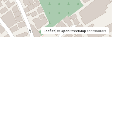
Leaflet
| ©
OpenStreetMap
contributors