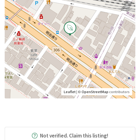
Leaflet
| ©
OpenStreetMap
contributors
Not verified. Claim this listing!