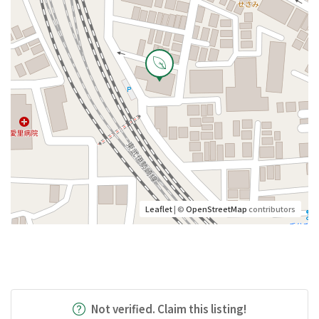
Leaflet
| ©
OpenStreetMap
contributors
Not verified. Claim this listing!