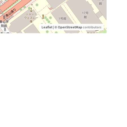
Leaflet
| ©
OpenStreetMap
contributors