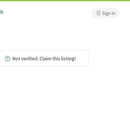
sh
Sign In
Not verified. Claim this listing!