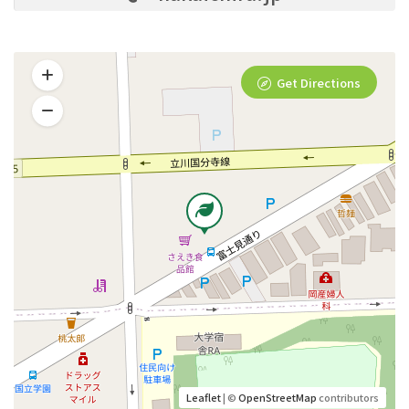
Get Directions
Leaflet
| ©
OpenStreetMap
contributors