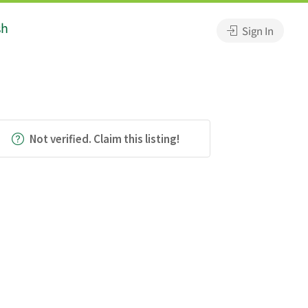
sh
Sign In
Not verified. Claim this listing!