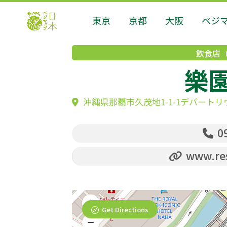
東京
京都
大阪
ベジ
飲食店
樂
沖縄県那覇市久茂地1-1-1デパートリ
09
www.res
Get Directions