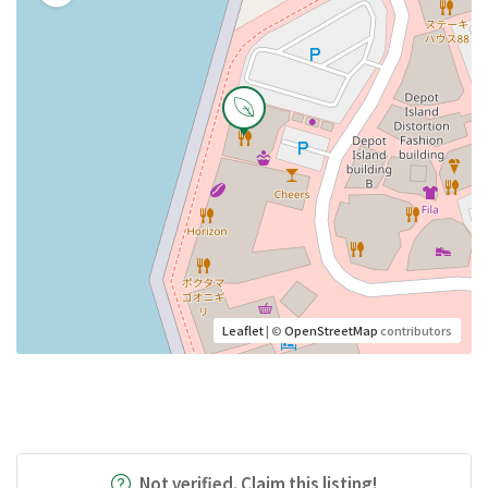
Leaflet
| ©
OpenStreetMap
contributors
Not verified. Claim this listing!