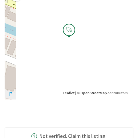
Leaflet
| ©
OpenStreetMap
contributors
Not verified. Claim this listing!