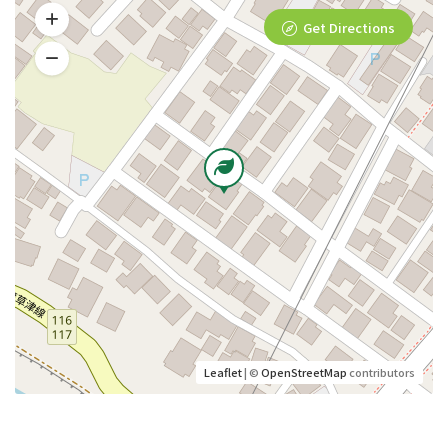
Get Directions
Leaflet
| ©
OpenStreetMap
contributors