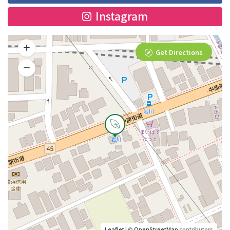
Instagram
Get Directions
Leaflet
| ©
OpenStreetMap
contributors