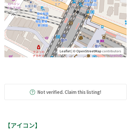
Leaflet
| ©
OpenStreetMap
contributors
Not verified. Claim this listing!
【アイコン】