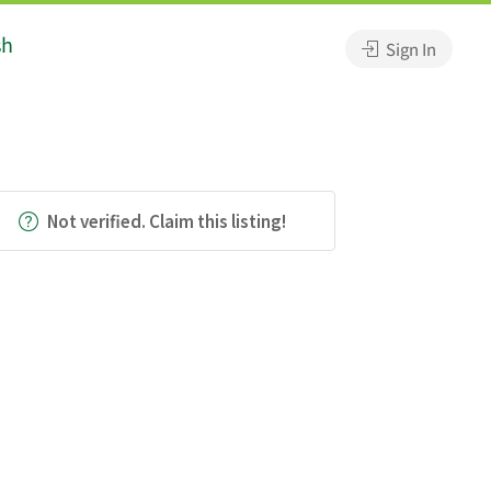
sh
Sign In
Not verified. Claim this listing!