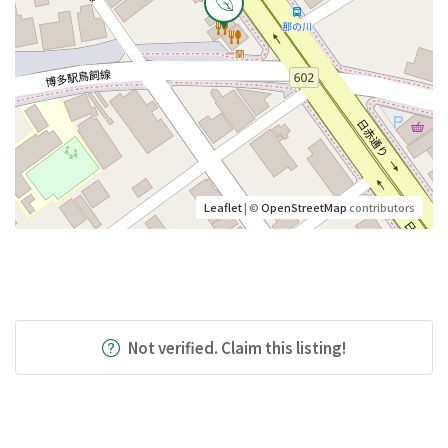
Leaflet
| ©
OpenStreetMap
contributors
Not verified. Claim this listing!