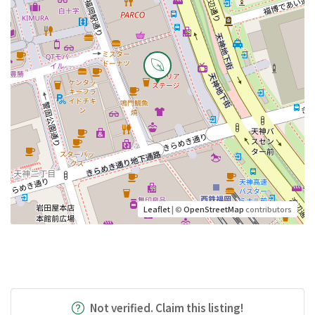
Leaflet
| ©
OpenStreetMap
contributors
Not verified. Claim this listing!