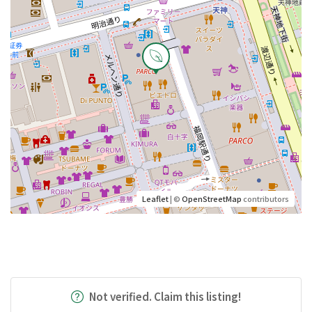
Leaflet
| ©
OpenStreetMap
contributors
Not verified. Claim this listing!