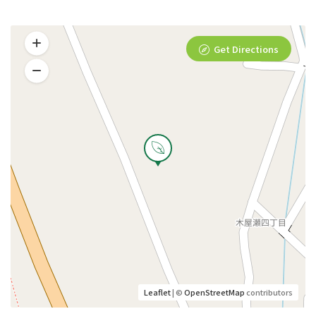
Get Directions
Leaflet
| ©
OpenStreetMap
contributors