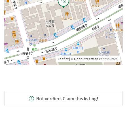
Leaflet
| ©
OpenStreetMap
contributors
Not verified. Claim this listing!