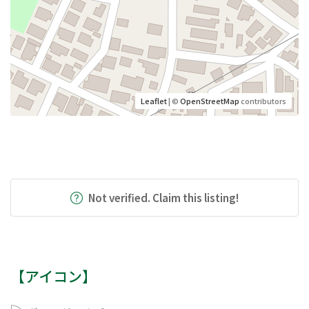
Leaflet
| ©
OpenStreetMap
contributors
Not verified. Claim this listing!
【アイコン】