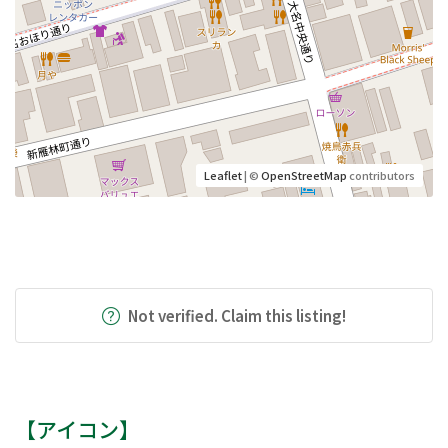
Leaflet
| ©
OpenStreetMap
contributors
Not verified. Claim this listing!
【アイコン】