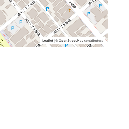
Leaflet
| ©
OpenStreetMap
contributors