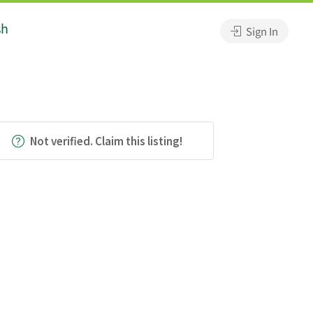
sh
Sign In
Not verified. Claim this listing!