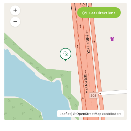
Get Directions
Leaflet
| ©
OpenStreetMap
contributors