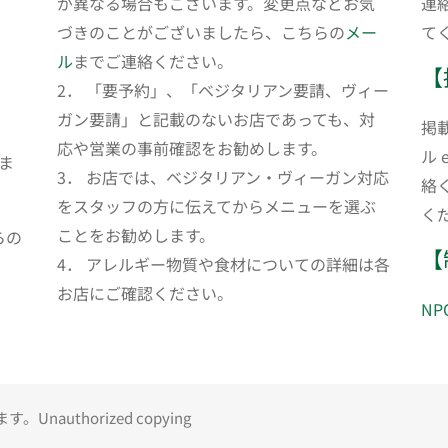
が異なる場合もございます。変更点などお気
連
づきのことがございましたら、こちらの
メー
て
ル
までご連絡ください。
【
2． 「要予約」、「ベジタリアン要請、ヴィー
ガン要請」と記載のないお店であっても、対
掲
応や営業の事前確認をお勧めします。
ル 
ま
3． お店では、ベジタリアン・ヴィーガン対応
絡
をスタッフの方に伝えてからメニューを選ぶ
く
ことをお勧めします。
らの
【
4． アレルギー物質や食材についての詳細は各
お店にご確認ください。
N
uthorized copying