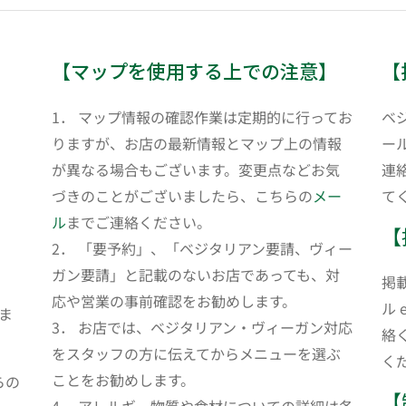
【マップを使用する上での注意】
【
1． マップ情報の確認作業は定期的に行ってお
ベ
りますが、お店の最新情報とマップ上の情報
ール
が異なる場合もございます。変更点などお気
連
づきのことがございましたら、こちらの
メー
て
ル
までご連絡ください。
【
2． 「要予約」、「ベジタリアン要請、ヴィー
ガン要請」と記載のないお店であっても、対
掲
応や営業の事前確認をお勧めします。
ル 
ま
3． お店では、ベジタリアン・ヴィーガン対応
絡
をスタッフの方に伝えてからメニューを選ぶ
く
ことをお勧めします。
らの
【
4． アレルギー物質や食材についての詳細は各