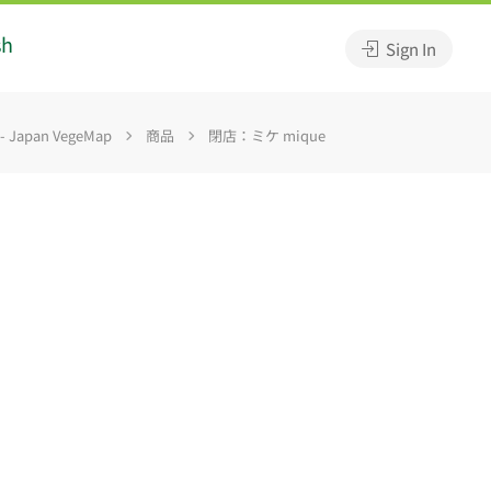
sh
Sign In
apan VegeMap
商品
閉店：ミケ mique