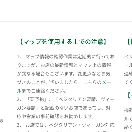
【マップを使用する上での注意】
【
1． マップ情報の確認作業は定期的に行ってお
ベ
りますが、お店の最新情報とマップ上の情報
ール
が異なる場合もございます。変更点などお気
連
づきのことがございましたら、こちらの
メー
て
ル
までご連絡ください。
【
2． 「要予約」、「ベジタリアン要請、ヴィー
ガン要請」と記載のないお店であっても、対
掲
応や営業の事前確認をお勧めします。
ル 
ま
3． お店では、ベジタリアン・ヴィーガン対応
絡