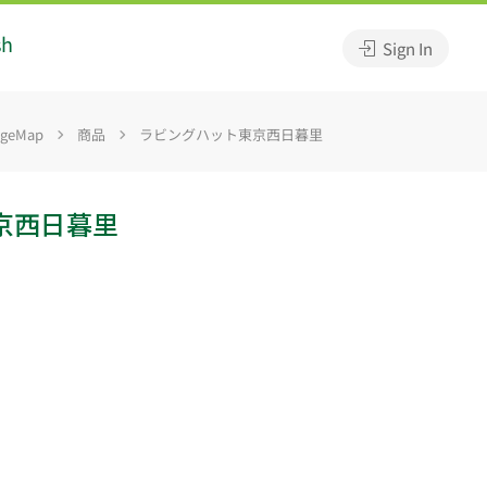
sh
Sign In
geMap
商品
ラビングハット東京西日暮里
京西日暮里