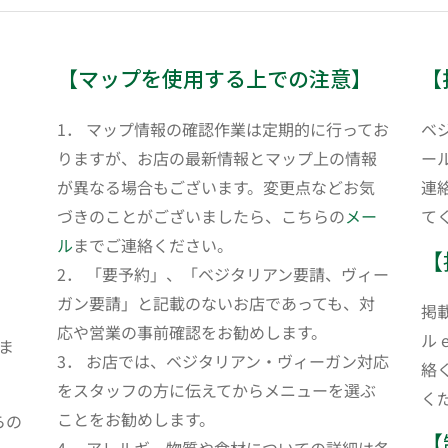
【マップを使用する上での注意】
【
1． マップ情報の確認作業は定期的に行ってお
ベ
りますが、お店の最新情報とマップ上の情報
ール
が異なる場合もございます。変更点などお気
連
づきのことがございましたら、こちらの
メー
て
ル
までご連絡ください。
【
2． 「要予約」、「ベジタリアン要請、ヴィー
ガン要請」と記載のないお店であっても、対
掲
応や営業の事前確認をお勧めします。
ル 
ま
3． お店では、ベジタリアン・ヴィーガン対応
絡
をスタッフの方に伝えてからメニューを選ぶ
く
ことをお勧めします。
らの
【
4． アレルギー物質や食材についての詳細は各