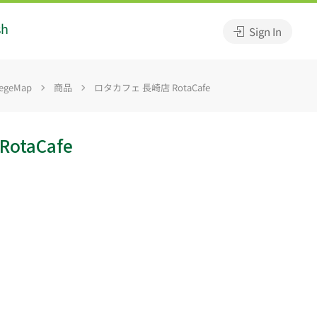
sh
Sign In
egeMap
商品
ロタカフェ 長崎店 RotaCafe
otaCafe