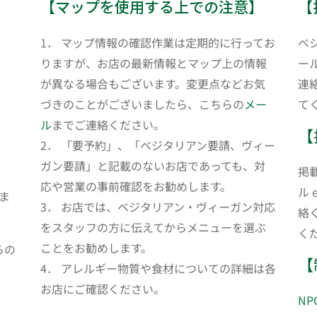
【マップを使用する上での注意】
【
1． マップ情報の確認作業は定期的に行ってお
ベ
りますが、お店の最新情報とマップ上の情報
ール
が異なる場合もございます。変更点などお気
連
づきのことがございましたら、こちらの
メー
て
ル
までご連絡ください。
【
2． 「要予約」、「ベジタリアン要請、ヴィー
ガン要請」と記載のないお店であっても、対
掲
応や営業の事前確認をお勧めします。
ル 
ま
3． お店では、ベジタリアン・ヴィーガン対応
絡
をスタッフの方に伝えてからメニューを選ぶ
く
ことをお勧めします。
らの
【
4． アレルギー物質や食材についての詳細は各
お店にご確認ください。
N