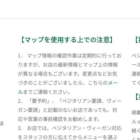
【マップを使用する上での注意】
【
1． マップ情報の確認作業は定期的に行ってお
ベ
りますが、お店の最新情報とマップ上の情報
ール
が異なる場合もございます。変更点などお気
連
づきのことがございましたら、こちらの
メー
て
ル
までご連絡ください。
【
2． 「要予約」、「ベジタリアン要請、ヴィー
ガン要請」と記載のないお店であっても、対
掲
応や営業の事前確認をお勧めします。
ル 
ま
3． お店では、ベジタリアン・ヴィーガン対応
絡
をスタッフの方に伝えてからメニューを選ぶ
く