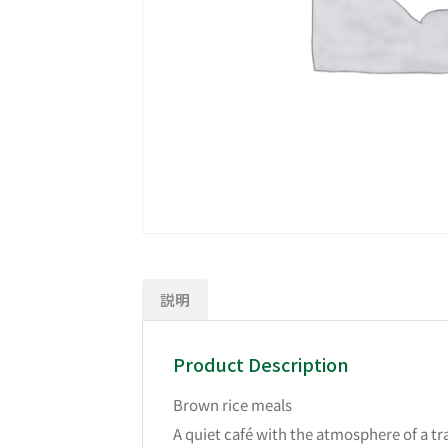
説明
Product Description
Brown rice meals
A quiet café with the atmosphere of a tr