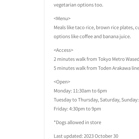
vegetarian options too.
<Menu>
Meals like taco rice, brown rice plates, 
options like coffee and banana juice.
<Access>
2 minutes walk from Tokyo Metro Waseda
5 minutes walk from Toden Arakawa lin
<Open>
Monday: 11:30am to 6pm
Tuesday to Thursday, Saturday, Sunday
Friday: 4:30pm to 9pm
*Dogs allowed in store
Last updated: 2023 October 30