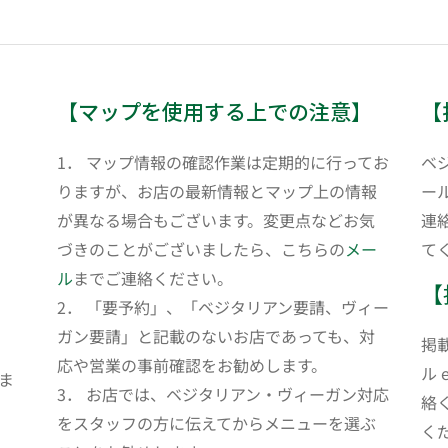
【マップを使用する上での注意】
【
1． マップ情報の確認作業は定期的に行ってお
ベ
りますが、お店の最新情報とマップ上の情報
ール
が異なる場合もございます。変更点などお気
連
づきのことがございましたら、こちらの
メー
て
ル
までご連絡ください。
【
2． 「要予約」、「ベジタリアン要請、ヴィー
ガン要請」と記載のないお店であっても、対
掲
応や営業の事前確認をお勧めします。
ル 
ま
3． お店では、ベジタリアン・ヴィーガン対応
絡
をスタッフの方に伝えてからメニューを選ぶ
く