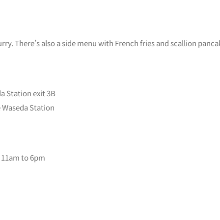
curry. There’s also a side menu with French fries and scallion pan
 Station exit 3B
e Waseda Station
: 11am to 6pm