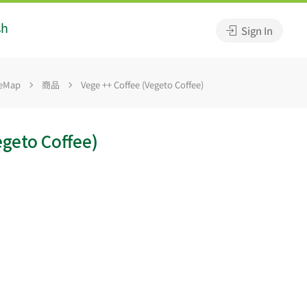
sh
Sign In
eMap
商品
Vege ++ Coffee (Vegeto Coffee)
egeto Coffee)