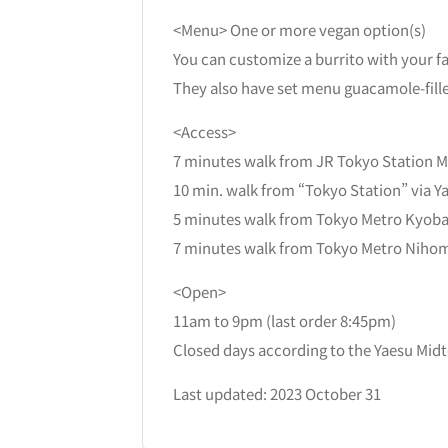
<Menu> One or more vegan option(s)
You can customize a burrito with your f
They also have set menu guacamole-fille
<Access>
7 minutes walk from JR Tokyo Station M
10 min. walk from “Tokyo Station” via 
5 minutes walk from Tokyo Metro Kyobas
7 minutes walk from Tokyo Metro Nihomb
<Open>
11am to 9pm (last order 8:45pm)
Closed days according to the Yaesu Midt
Last updated: 2023 October 31