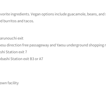
avorite ingredients. Vegan options include guacamole, beans, and 
d burritos and tacos.
arunouchi exit
Yaesu direction free passageway and Yaesu underground shopping 
hi Station exit 7
ashi Station exit B3 or A7
own facility