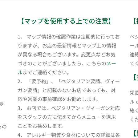
【マップを使用する上での注意】
【
1． マップ情報の確認作業は定期的に行ってお
ベ
りますが、お店の最新情報とマップ上の情報
ール
が異なる場合もございます。変更点などお気
連
づきのことがございましたら、こちらの
メー
て
ル
までご連絡ください。
【
2． 「要予約」、「ベジタリアン要請、ヴィー
ガン要請」と記載のないお店であっても、対
掲
応や営業の事前確認をお勧めします。
ル 
ま
3． お店では、ベジタリアン・ヴィーガン対応
絡
をスタッフの方に伝えてからメニューを選ぶ
く
ことをお勧めします。
らの
【
4． アレルギー物質や食材についての詳細は各