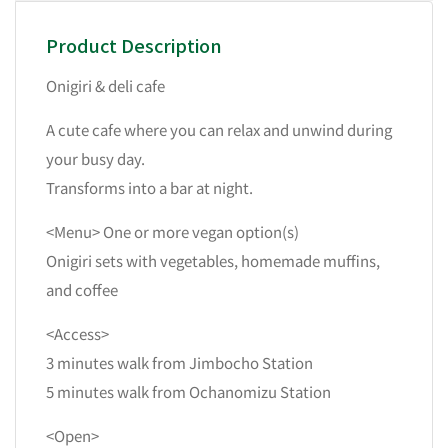
Product Description
Onigiri & deli cafe
A cute cafe where you can relax and unwind during
your busy day.
Transforms into a bar at night.
<Menu> One or more vegan option(s)
Onigiri sets with vegetables, homemade muffins,
and coffee
<Access>
3 minutes walk from Jimbocho Station
5 minutes walk from Ochanomizu Station
<Open>