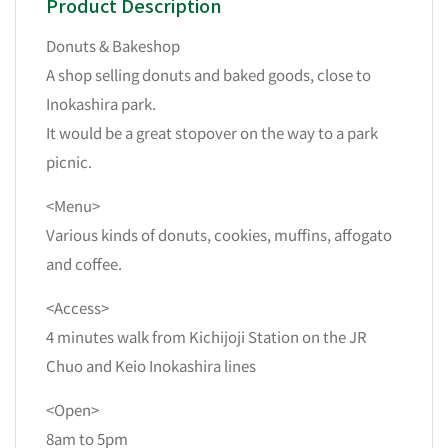
Product Description
Donuts & Bakeshop
A shop selling donuts and baked goods, close to
Inokashira park.
It would be a great stopover on the way to a park
picnic.
<Menu>
Various kinds of donuts, cookies, muffins, affogato
and coffee.
<Access>
4 minutes walk from Kichijoji Station on the JR
Chuo and Keio Inokashira lines
<Open>
8am to 5pm