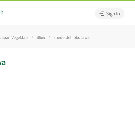
sh
Sign In
pan VegeMap
商品
medeldeli okusawa
wa