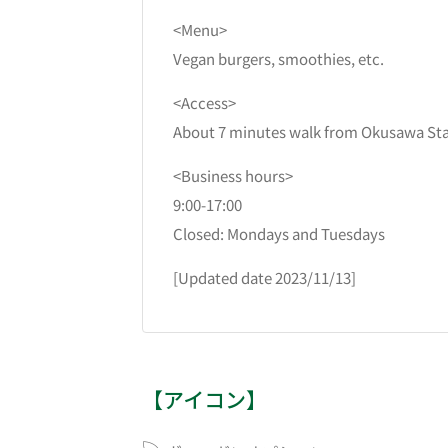
<Menu>
Vegan burgers, smoothies, etc.
<Access>
About 7 minutes walk from Okusawa St
<Business hours>
9:00-17:00
Closed: Mondays and Tuesdays
[Updated date 2023/11/13]
【アイコン】