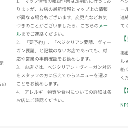
1． マップ情報の確認作業は定期的に行ってお
ベ
りますが、お店の最新情報とマップ上の情報
ール
が異なる場合もございます。変更点などお気
連
づきのことがございましたら、こちらの
メー
て
ル
までご連絡ください。
【
2． 「要予約」、「ベジタリアン要請、ヴィー
ガン要請」と記載のないお店であっても、対
掲
応や営業の事前確認をお勧めします。
ル 
ま
3． お店では、ベジタリアン・ヴィーガン対応
絡
をスタッフの方に伝えてからメニューを選ぶ
く
ことをお勧めします。
らの
【
4． アレルギー物質や食材についての詳細は各
お店にご確認ください。
N