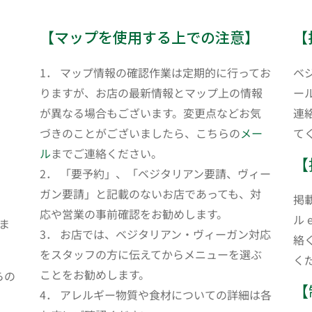
【マップを使用する上での注意】
【
1． マップ情報の確認作業は定期的に行ってお
ベ
りますが、お店の最新情報とマップ上の情報
ール
が異なる場合もございます。変更点などお気
連
づきのことがございましたら、こちらの
メー
て
ル
までご連絡ください。
【
2． 「要予約」、「ベジタリアン要請、ヴィー
ガン要請」と記載のないお店であっても、対
掲
応や営業の事前確認をお勧めします。
ル 
ま
3． お店では、ベジタリアン・ヴィーガン対応
絡
をスタッフの方に伝えてからメニューを選ぶ
く
ことをお勧めします。
らの
【
4． アレルギー物質や食材についての詳細は各