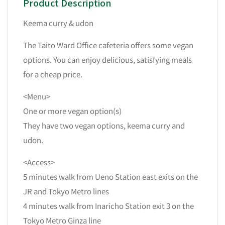
Product Description
Keema curry & udon
The Taito Ward Office cafeteria offers some vegan
options. You can enjoy delicious, satisfying meals
for a cheap price.
<Menu>
One or more vegan option(s)
They have two vegan options, keema curry and
udon.
<Access>
5 minutes walk from Ueno Station east exits on the
JR and Tokyo Metro lines
4 minutes walk from Inaricho Station exit 3 on the
Tokyo Metro Ginza line