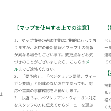
【マップを使用する上での注意】
【
1． マップ情報の確認作業は定期的に行ってお
ベ
りますが、お店の最新情報とマップ上の情報
ール
が異なる場合もございます。変更点などお気
連
づきのことがございましたら、こちらの
メー
て
ル
までご連絡ください。
【
2． 「要予約」、「ベジタリアン要請、ヴィー
ガン要請」と記載のないお店であっても、対
掲
応や営業の事前確認をお勧めします。
ル 
ま
3． お店では、ベジタリアン・ヴィーガン対応
絡
をスタッフの方に伝えてからメニューを選ぶ
く