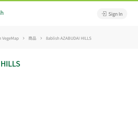
sh
Sign In
 VegeMap
商品
8ablish AZABUDAI HILLS
 HILLS