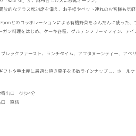
8ablish」が、麻布台ヒルズに移転オープン。
Sは、店内６席、開放的なテラス席24席を備え、お子様やペット連れのお客様
 Farmとのコラボレーションによる有機野菜をふんだんに使った
ーガン料理をはじめ、ケーキ各種、グルテンフリーマフィン、アイ
で、ブレックファースト、ランチタイム、アフタヌーンティー、アペ
ギフトや手土産に最適な焼き菓子を多数ラインナップし、ホールケ
2番出口 徒歩4分
出口 直結