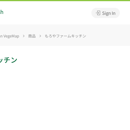
sh
Sign In
 VegeMap
商品
もろやファームキッチン
ッチン