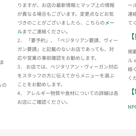
りますが、お店の最新情報とマップ上の情報
ール
が異なる場合もございます。変更点などお気
連
づきのことがございましたら、こちらの
メー
て
ル
までご連絡ください。
【
2． 「要予約」、「ベジタリアン要請、ヴィー
ガン要請」と記載のないお店であっても、対
掲
応や営業の事前確認をお勧めします。
ル 
ま
3． お店では、ベジタリアン・ヴィーガン対応
絡
をスタッフの方に伝えてからメニューを選ぶ
く
ことをお勧めします。
らの
【
4． アレルギー物質や食材についての詳細は各
お店にご確認ください。
N