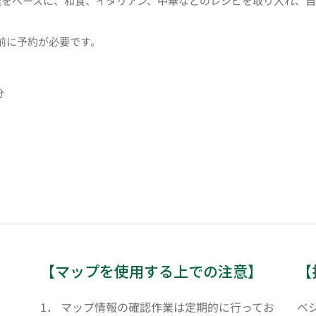
理をベースに、和食、イタリアン、中華などのレシピを取り入れ、
前に予約が必要です。
分
【マップを使用する上での注意】
【
1． マップ情報の確認作業は定期的に行ってお
ベ