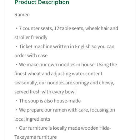
Product Description
Ramen
・
7 counter seats, 12 table seats, wheelchair and
stroller friendly
・Ticket machine written in English so you can
order with ease
・We make our own noodles in house. Using the
finest wheat and adjusting water content
seasonally, our noodles are springy and chewy,
served fresh with every bowl
・The soup is also house-made
・We prepare our ramen with care, focusing on
local ingredients
・Our furniture is locally made wooden Hida-
Takayama furniture