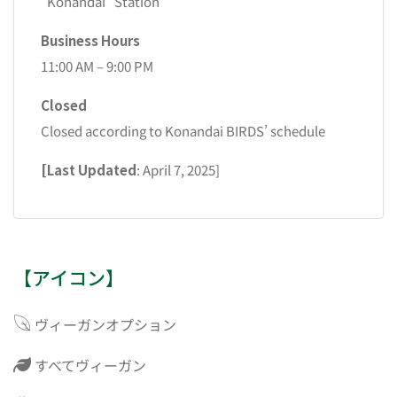
“Konandai” Station
Business Hours
11:00 AM – 9:00 PM
Closed
Closed according to Konandai BIRDS’ schedule
[Last Updated
: April 7, 2025]
【アイコン】
ヴィーガンオプション
すべてヴィーガン