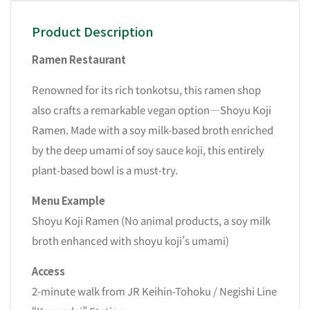
Product Description
Ramen Restaurant
Renowned for its rich tonkotsu, this ramen shop
also crafts a remarkable vegan option—Shoyu Koji
Ramen. Made with a soy milk-based broth enriched
by the deep umami of soy sauce koji, this entirely
plant-based bowl is a must-try.
Menu Example
Shoyu Koji Ramen (No animal products, a soy milk
broth enhanced with shoyu koji’s umami)
Access
2-minute walk from JR Keihin-Tohoku / Negishi Line