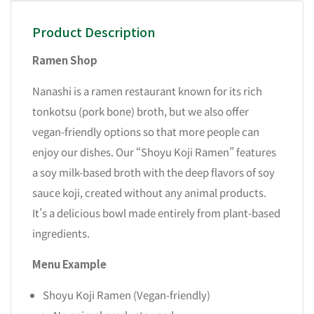
Product Description
Ramen Shop
Nanashi is a ramen restaurant known for its rich
tonkotsu (pork bone) broth, but we also offer
vegan-friendly options so that more people can
enjoy our dishes. Our “Shoyu Koji Ramen” features
a soy milk-based broth with the deep flavors of soy
sauce koji, created without any animal products.
It’s a delicious bowl made entirely from plant-based
ingredients.
Menu Example
Shoyu Koji Ramen (Vegan-friendly)