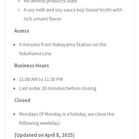
No animal products used
A soy milk and soy sauce koji-based broth with
rich umami flavor
Access
4 minutes from Nakayama Station on the
Yokohama Line
Business Hours
11:00 AM to 11:30 PM
Last order 20 minutes before closing
Closed
Mondays (If Monday is a holiday, we close the
following weekday)
[Updated on April 8, 2025]